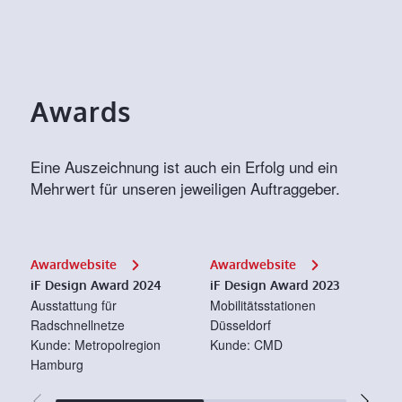
Awards
Eine Auszeichnung ist auch ein Erfolg und ein
Mehrwert für unseren jeweiligen Auftraggeber.
Awardwebsite
Awardwebsite
A
iF Design Award 2024
iF Design Award 2023
I
Ausstattung für
Mobilitätsstationen
Mo
Radschnellnetze
Düsseldorf
O
Kunde: Metropolregion
Kunde: CMD
K
Hamburg